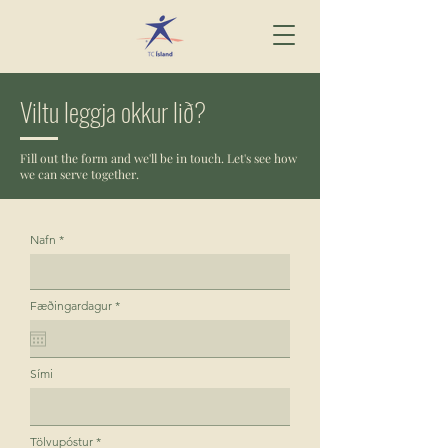
Viltu leggja okkur lið?
Fill out the form and we'll be in touch. Let's see how
we can serve together.
Nafn
r
Fæðingardagur
*
e
q
u
i
r
Sími
e
d
Tölvupóstur